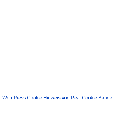
Wir senden keinen Spam! Erfahre mehr in unserer
Datenschutzerklärung
.
WordPress Cookie Hinweis von Real Cookie Banner