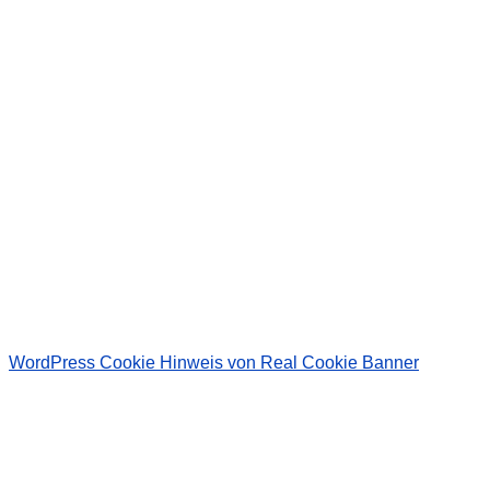
Wir senden keinen Spam! Erfahre mehr in unserer
Datenschutzerklärung
.
WordPress Cookie Hinweis von Real Cookie Banner