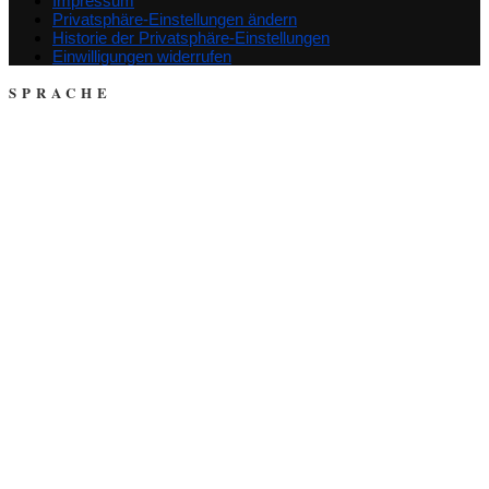
Impressum
Privatsphäre-Einstellungen ändern
Historie der Privatsphäre-Einstellungen
Einwilligungen widerrufen
SPRACHE