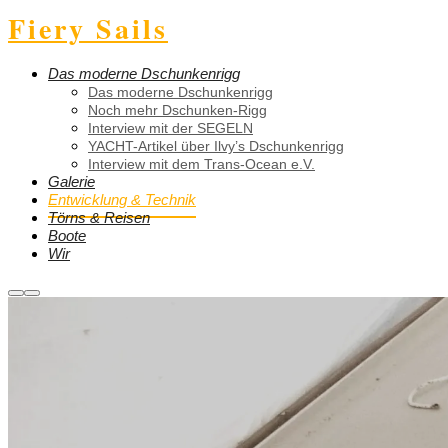
Fiery Sails
Das moderne Dschunkenrigg
Das moderne Dschunkenrigg
Noch mehr Dschunken-Rigg
Interview mit der SEGELN
YACHT-Artikel über Ilvy’s Dschunkenrigg
Interview mit dem Trans-Ocean e.V.
Galerie
Entwicklung & Technik
Törns & Reisen
Boote
Wir
Weitere
Hauptmenü
Informationen