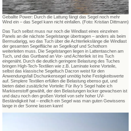
Geballte Power: Durch die Lattung fängt das Segel noch mehr
Wind ein – das Segel kann nicht einfallen. (Foto: Kristian Dittmann)
Das Tuch selbst muss nur noch die Windlast eines einzelnen
Panels an die nächste Segelstange übertragen – anders als beim
Bermudarigg, wo das Tuch über die Achterliekslänge die Windlast
der gesamten Segelfläche an Segelkopf und Schothorn
weiterleiten muss. Die Segelstangen liegen in Lattentaschen am
Tuch, und das Gurtband an Vor- und Achterliek ist ins Tuch
eingenäht. Durch die deutlich geringere Belastung des Tuches
bringen High-Tech-Textilien wie z.B. Laminate keine Vorteile,
selbst das klassische Segeltuch Dacron weist für den
Anwendungsfall Dschunkensegel unnötig hohe Festigkeitswerte
auf. Simplere Textilien erfüllen die Belastung ebenso gut, und
bieten dabei zusätzliche Vorteile: Für
Ilvy’s
Segel habe ich
Markisenstoff gewählt, der den Belastungen locker gewachsen ist
und dazu noch den großen Vorteil von sehr hoher UV-
Beständigkeit hat – endlich ein Segel was man guten Gewissens
lange in der Sonne lassen kann!