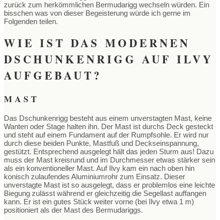
zurück zum herkömmlichen Bermudarigg wechseln würden. Ein
bisschen was von dieser Begeisterung würde ich gerne im
Folgenden teilen.
WIE IST DAS MODERNEN
DSCHUNKENRIGG AUF ILVY
AUFGEBAUT?
MAST
Das Dschunkenrigg besteht aus einem unverstagten Mast, keine
Wanten oder Stage halten ihn. Der Mast ist durchs Deck gesteckt
und steht auf einem Fundament auf der Rumpfsohle. Er wird nur
durch diese beiden Punkte, Mastfuß und Deckseinspannung,
gestützt. Entsprechend ausgelegt hält das jeden Sturm aus! Dazu
muss der Mast kreisrund und im Durchmesser etwas stärker sein
als ein konventioneller Mast. Auf Ilvy kam ein nach oben hin
konisch zulaufendes Aluminiumrohr zum Einsatz. Dieser
unverstagte Mast ist so ausgelegt, dass er problemlos eine leichte
Biegung zulässt während er gleichzeitig die Segellast auffangen
kann. Er ist ein gutes Stück weiter vorne (bei Ilvy etwa 1 m)
positioniert als der Mast des Bermudariggs.