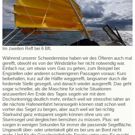
Im zweiten Reff bei 6 Bft.
Während unserer Schwedenreise haben wir des Öfteren auch mal
gerefft, obwohl es von der Windstärke her nicht notwendig war.
Einfach nur, um etwas vom Gas zu gehen, zum Beispiel bei
Engstellen oder anderen schwierigeren Passagen voraus: Kurs
beibehalten, kurz auf die Hälfte weggerefft, langsamer durch die
fordernde Stelle gesegelt, und danach wieder ausgerefft. Das geht
sogar schneller, als die Maschine für solche Situationen
anzuwerfen! Am Ende des Tages segeln wir mit dem
Dschunkenrigg deutlich mehr, einfach weil wir stressfrei näher an
die nächste Hafeneinfahrt heransegeln können statt schon weit
vorher das Segel zu bergen, aber auch weil wir bei richtig
Starkwind ganz entspannt segeln können ohne uns um
Sturmsegel und dergleichen bemühen zu müssen. Plus: wir
sorgen in wenigen Sekunden für immer die passende Segelfläche.
Ungewollt über- oder untertakelt gibt es bei uns an Bord nicht
mehr. Und für die Geschwindigkeits-Freaks unter uns: Es macht