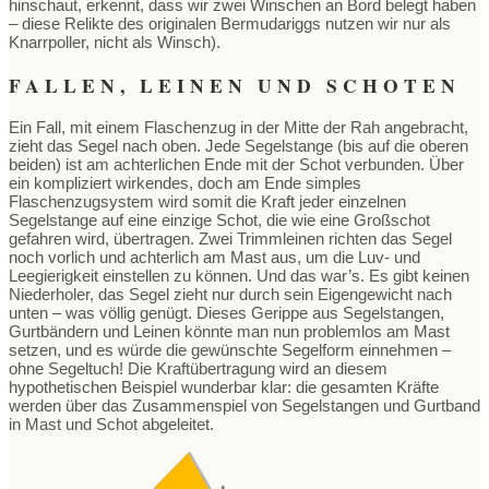
hinschaut, erkennt, dass wir zwei Winschen an Bord belegt haben
– diese Relikte des originalen Bermudariggs nutzen wir nur als
Knarrpoller, nicht als Winsch).
FALLEN, LEINEN UND SCHOTEN
Ein Fall, mit einem Flaschenzug in der Mitte der Rah angebracht,
zieht das Segel nach oben. Jede Segelstange (bis auf die oberen
beiden) ist am achterlichen Ende mit der Schot verbunden. Über
ein kompliziert wirkendes, doch am Ende simples
Flaschenzugsystem wird somit die Kraft jeder einzelnen
Segelstange auf eine einzige Schot, die wie eine Großschot
gefahren wird, übertragen. Zwei Trimmleinen richten das Segel
noch vorlich und achterlich am Mast aus, um die Luv- und
Leegierigkeit einstellen zu können. Und das war’s. Es gibt keinen
Niederholer, das Segel zieht nur durch sein Eigengewicht nach
unten – was völlig genügt. Dieses Gerippe aus Segelstangen,
Gurtbändern und Leinen könnte man nun problemlos am Mast
setzen, und es würde die gewünschte Segelform einnehmen –
ohne Segeltuch! Die Kraftübertragung wird an diesem
hypothetischen Beispiel wunderbar klar: die gesamten Kräfte
werden über das Zusammenspiel von Segelstangen und Gurtband
in Mast und Schot abgeleitet.