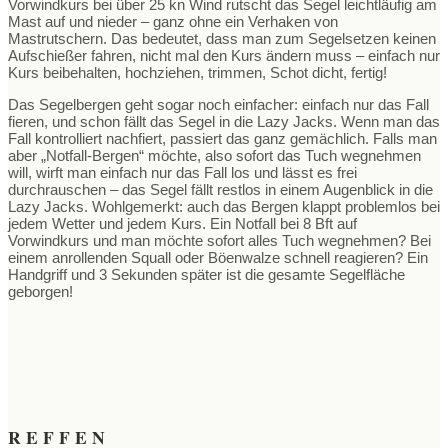
Vorwindkurs bei über 25 kn Wind rutscht das Segel leichtläufig am
Mast auf und nieder – ganz ohne ein Verhaken von
Mastrutschern. Das bedeutet, dass man zum Segelsetzen keinen
Aufschießer fahren, nicht mal den Kurs ändern muss – einfach nur
Kurs beibehalten, hochziehen, trimmen, Schot dicht, fertig!
Das Segelbergen geht sogar noch einfacher: einfach nur das Fall
fieren, und schon fällt das Segel in die Lazy Jacks. Wenn man das
Fall kontrolliert nachfiert, passiert das ganz gemächlich. Falls man
aber „Notfall-Bergen“ möchte, also sofort das Tuch wegnehmen
will, wirft man einfach nur das Fall los und lässt es frei
durchrauschen – das Segel fällt restlos in einem Augenblick in die
Lazy Jacks. Wohlgemerkt: auch das Bergen klappt problemlos bei
jedem Wetter und jedem Kurs. Ein Notfall bei 8 Bft auf
Vorwindkurs und man möchte sofort alles Tuch wegnehmen? Bei
einem anrollenden Squall oder Böenwalze schnell reagieren? Ein
Handgriff und 3 Sekunden später ist die gesamte Segelfläche
geborgen!
REFFEN