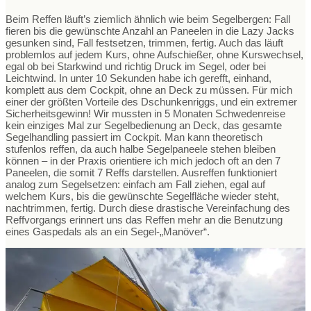
Beim Reffen läuft’s ziemlich ähnlich wie beim Segelbergen: Fall
fieren bis die gewünschte Anzahl an Paneelen in die Lazy Jacks
gesunken sind, Fall festsetzen, trimmen, fertig. Auch das läuft
problemlos auf jedem Kurs, ohne Aufschießer, ohne Kurswechsel,
egal ob bei Starkwind und richtig Druck im Segel, oder bei
Leichtwind. In unter 10 Sekunden habe ich gerefft, einhand,
komplett aus dem Cockpit, ohne an Deck zu müssen. Für mich
einer der größten Vorteile des Dschunkenriggs, und ein extremer
Sicherheitsgewinn! Wir mussten in 5 Monaten Schwedenreise
kein einziges Mal zur Segelbedienung an Deck, das gesamte
Segelhandling passiert im Cockpit. Man kann theoretisch
stufenlos reffen, da auch halbe Segelpaneele stehen bleiben
können – in der Praxis orientiere ich mich jedoch oft an den 7
Paneelen, die somit 7 Reffs darstellen. Ausreffen funktioniert
analog zum Segelsetzen: einfach am Fall ziehen, egal auf
welchem Kurs, bis die gewünschte Segelfläche wieder steht,
nachtrimmen, fertig. Durch diese drastische Vereinfachung des
Reffvorgangs erinnert uns das Reffen mehr an die Benutzung
eines Gaspedals als an ein Segel-„Manöver“.