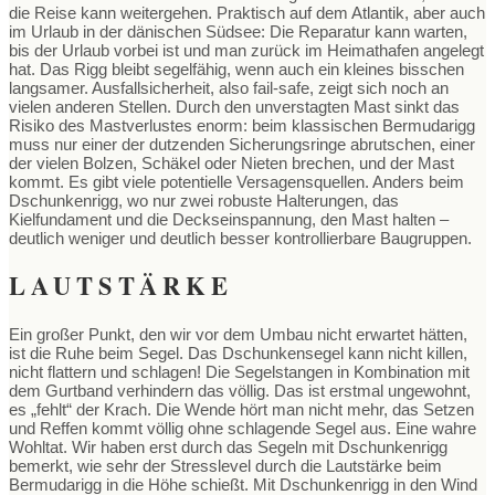
die Reise kann weitergehen. Praktisch auf dem Atlantik, aber auch
im Urlaub in der dänischen Südsee: Die Reparatur kann warten,
bis der Urlaub vorbei ist und man zurück im Heimathafen angelegt
hat. Das Rigg bleibt segelfähig, wenn auch ein kleines bisschen
langsamer. Ausfallsicherheit, also fail-safe, zeigt sich noch an
vielen anderen Stellen. Durch den unverstagten Mast sinkt das
Risiko des Mastverlustes enorm: beim klassischen Bermudarigg
muss nur einer der dutzenden Sicherungsringe abrutschen, einer
der vielen Bolzen, Schäkel oder Nieten brechen, und der Mast
kommt. Es gibt viele potentielle Versagensquellen. Anders beim
Dschunkenrigg, wo nur zwei robuste Halterungen, das
Kielfundament und die Deckseinspannung, den Mast halten –
deutlich weniger und deutlich besser kontrollierbare Baugruppen.
LAUTSTÄRKE
Ein großer Punkt, den wir vor dem Umbau nicht erwartet hätten,
ist die Ruhe beim Segel. Das Dschunkensegel kann nicht killen,
nicht flattern und schlagen! Die Segelstangen in Kombination mit
dem Gurtband verhindern das völlig. Das ist erstmal ungewohnt,
es „fehlt“ der Krach. Die Wende hört man nicht mehr, das Setzen
und Reffen kommt völlig ohne schlagende Segel aus. Eine wahre
Wohltat. Wir haben erst durch das Segeln mit Dschunkenrigg
bemerkt, wie sehr der Stresslevel durch die Lautstärke beim
Bermudarigg in die Höhe schießt. Mit Dschunkenrigg in den Wind