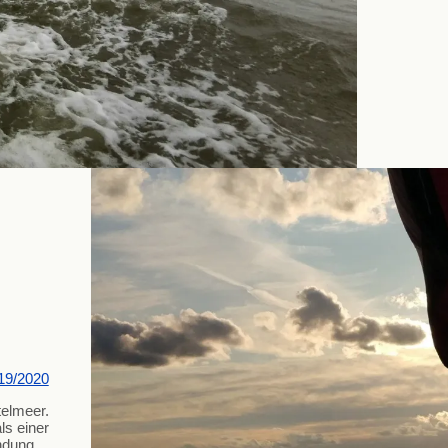
19/2020
telmeer.
s einer
endung…