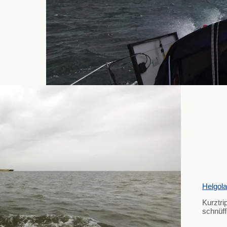
Helgol
Kurztri
schnüff