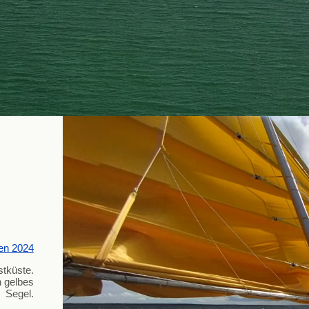
en 2024
tküste.
n gelbes
Segel.