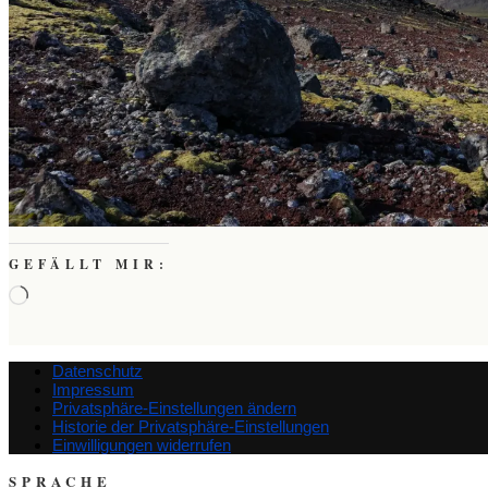
GEFÄLLT MIR:
Wird
geladen …
Datenschutz
Impressum
Privatsphäre-Einstellungen ändern
Historie der Privatsphäre-Einstellungen
Einwilligungen widerrufen
SPRACHE