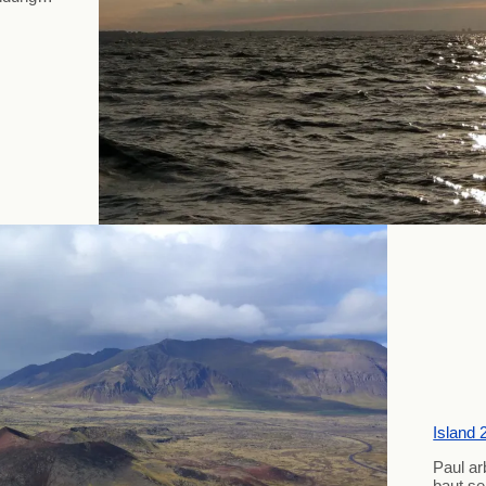
Island 
Paul ar
baut se