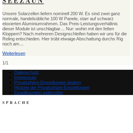
SEEZAUN
Unsere Solarzellen liefern nominell 200 W. Es sind zwei ganz
normale, handelsübliche 100 W Panele, starr auf schwarz
eloxierten Aluminiumrahmen. Das Preis-Leistungsverhältnis
dieser Module ist unschlagbar… Nur: wohin mit den fetten
Kloppern? Nach mehreren Designschleifen haben wir uns für die
Reling entschieden. Hier trübt etwaige Abschattung durchs Rig
noch am…
Weiterlesen
1/1
Datenschutz
Impressum
Privatsphäre-Einstellungen ändern
Historie der Privatsphäre-Einstellungen
Einwilligungen widerrufen
SPRACHE