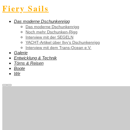
Fiery Sails
Das moderne Dschunkenrigg
Das moderne Dschunkenrigg
Noch mehr Dschunken-Rigg
Interview mit der SEGELN
YACHT-Artikel über Ilvy’s Dschunkenrigg
Interview mit dem Trans-Ocean e.V.
Galerie
Entwicklung & Technik
Törns & Reisen
Boote
Wir
Weitere
Hauptmenü
Informationen