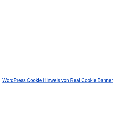
Wir senden keinen Spam! Erfahre mehr in unserer
Datenschutzerklärung
.
WordPress Cookie Hinweis von Real Cookie Banner