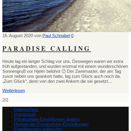
16. August 2020
von
Paul Schnabel
0
PARADISE CALLING
Heute lag ein langer Schlag vor uns. Deswegen waren wir extra
früh aufgestanden, und wurden erstmal mit einem wunderschönen
Sonnengruß vor Hjelm belohnt 🙂 Der Zweimaster, der am Tag
zuvor neben uns geankert hatte, lag zum Glück auch noch da.
„Zum Glück“, denn von den zwei Ankern die sie gesetzt…
Weiterlesen
2/2
Datenschutz
Impressum
Privatsphäre-Einstellungen ändern
Historie der Privatsphäre-Einstellungen
Einwilligungen widerrufen