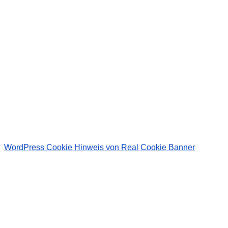
Wir senden keinen Spam! Erfahre mehr in unserer
Datenschutzerklärung
.
WordPress Cookie Hinweis von Real Cookie Banner