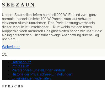
SEEZAUN
Unsere Solarzellen liefern nominell 200 W. Es sind zwei ganz
normale, handelsübliche 100 W Panele, starr auf schwarz
eloxierten Aluminiumrahmen. Das Preis-Leistungsverhältnis
dieser Module ist unschlagbar… Nur: wohin mit den fetten
Kloppern? Nach mehreren Designschleifen haben wir uns für die
Reling entschieden. Hier trübt etwaige Abschattung durchs Rig
noch am…
Weiterlesen
1/1
Datenschutz
Impressum
Privatsphäre-Einstellungen ändern
Historie der Privatsphäre-Einstellungen
Einwilligungen widerrufen
SPRACHE