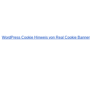
Wir senden keinen Spam! Erfahre mehr in unserer
Datenschutzerklärung
.
WordPress Cookie Hinweis von Real Cookie Banner