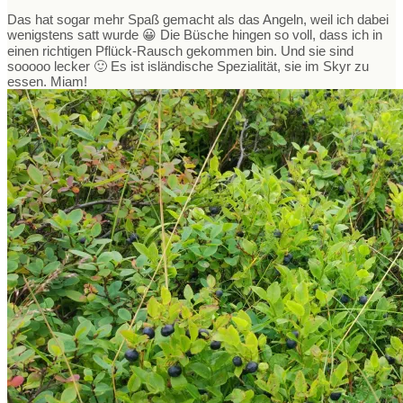
Das hat sogar mehr Spaß gemacht als das Angeln, weil ich dabei
wenigstens satt wurde 😀 Die Büsche hingen so voll, dass ich in
einen richtigen Pflück-Rausch gekommen bin. Und sie sind
sooooo lecker 🙂 Es ist isländische Spezialität, sie im Skyr zu
essen. Miam!