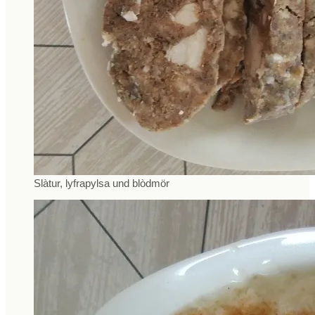
Slàtur, lyfrapylsa und blòdmör