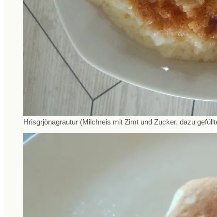
Hrisgrjònagrautur (Milchreis mit Zimt und Zucker, dazu gefül