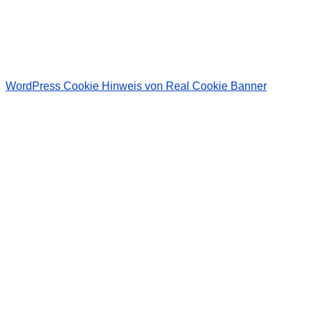
Wir senden keinen Spam! Erfahre mehr in unserer
Datenschutzerklärung
.
WordPress Cookie Hinweis von Real Cookie Banner