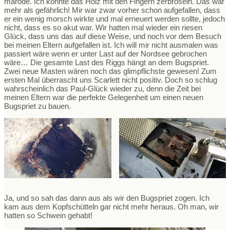
marode. Ich konnte das Holz mit den Fingern zerbröseln. Das war
mehr als gefährlich! Mir war zwar vorher schon aufgefallen, dass
er ein wenig morsch wirkte und mal erneuert werden sollte, jedoch
nicht, dass es so akut war. Wir hatten mal wieder ein riesen
Glück, dass uns das auf diese Weise, und noch vor dem Besuch
bei meinen Eltern aufgefallen ist. Ich will mir nicht ausmalen was
passiert wäre wenn er unter Last auf der Nordsee gebrochen
wäre… Die gesamte Last des Riggs hängt an dem Bugspriet.
Zwei neue Masten wären noch das glimpflichste gewesen! Zum
ersten Mal überrascht uns Scarlett nicht positiv. Doch so schlug
wahrscheinlich das Paul-Glück wieder zu, denn die Zeit bei
meinen Eltern war die perfekte Gelegenheit um einen neuen
Bugspriet zu bauen.
Ja, und so sah das dann aus als wir den Bugspriet zogen. Ich
kam aus dem Kopfschütteln gar nicht mehr heraus. Oh man, wir
hatten so Schwein gehabt!