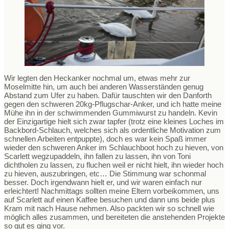
Wir legten den Heckanker nochmal um, etwas mehr zur
Moselmitte hin, um auch bei anderen Wasserständen genug
Abstand zum Ufer zu haben. Dafür tauschten wir den Danforth
gegen den schweren 20kg-Pflugschar-Anker, und ich hatte meine
Mühe ihn in der schwimmenden Gummiwurst zu handeln. Kevin
der Einzigartige hielt sich zwar tapfer (trotz eine kleines Loches im
Backbord-Schlauch, welches sich als ordentliche Motivation zum
schnellen Arbeiten entpuppte), doch es war kein Spaß immer
wieder den schweren Anker im Schlauchboot hoch zu hieven, von
Scarlett wegzupaddeln, ihn fallen zu lassen, ihn von Toni
dichtholen zu lassen, zu fluchen weil er nicht hielt, ihn wieder hoch
zu hieven, auszubringen, etc… Die Stimmung war schonmal
besser. Doch irgendwann hielt er, und wir waren einfach nur
erleichtert! Nachmittags sollten meine Eltern vorbeikommen, uns
auf Scarlett auf einen Kaffee besuchen und dann uns beide plus
Kram mit nach Hause nehmen. Also packten wir so schnell wie
möglich alles zusammen, und bereiteten die anstehenden Projekte
so gut es ging vor.