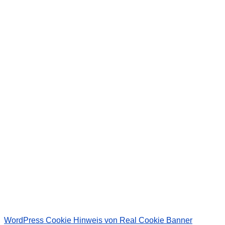
Wir senden keinen Spam! Erfahre mehr in unserer
Datenschutzerklärung
.
WordPress Cookie Hinweis von Real Cookie Banner