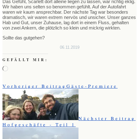
Das Gefühl, Scarlett dort alleine liegen zu lassen, war richtig eklig.
Wir haben uns selten so benommen gefühlt. Auf der Autofahrt
waren wir kaum ansprechbar. Der nächste Tag war besonders
dramatisch, wir waren extrem nervös und unsicher. Unser ganzes
Hab und Gut, unser Zuhause, lag dort in einem Fluss, gehalten
von zwei Ankern, die plötzlich so klein und mickrig wirkten.
Sollte das gutgehen?
06.11.2019
GEFÄLLT MIR:
Wird
geladen …
Vorheriger Beitrag
Gäste-Premiere
Nächster Beitrag
Hofgeschäfte - Teil 1