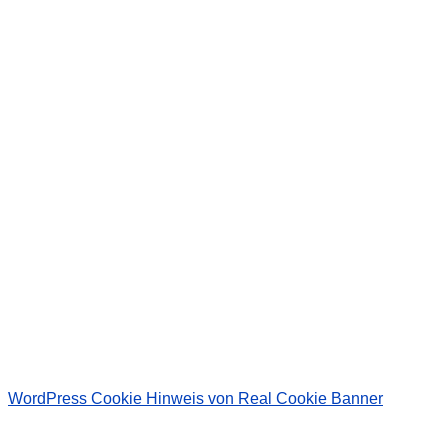
Wir senden keinen Spam! Erfahre mehr in unserer
Datenschutzerklärung
.
WordPress Cookie Hinweis von Real Cookie Banner