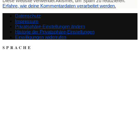
Diese Website verwendet Akismet, um Spam zu reduzieren.
Erfahre, wie deine Kommentardaten verarbeitet werden.
Datenschutz
Impressum
Privatsphäre-Einstellungen ändern
Historie der Privatsphäre-Einstellungen
Einwilligungen widerrufen
SPRACHE