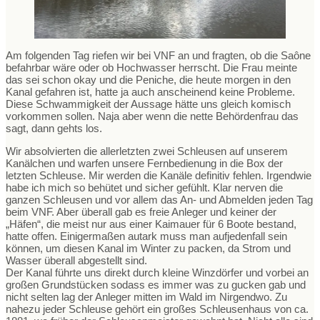
Am folgenden Tag riefen wir bei VNF an und fragten, ob die Saône
befahrbar wäre oder ob Hochwasser herrscht. Die Frau meinte
das sei schon okay und die Peniche, die heute morgen in den
Kanal gefahren ist, hatte ja auch anscheinend keine Probleme.
Diese Schwammigkeit der Aussage hätte uns gleich komisch
vorkommen sollen. Naja aber wenn die nette Behördenfrau das
sagt, dann gehts los.
Wir absolvierten die allerletzten zwei Schleusen auf unserem
Kanälchen und warfen unsere Fernbedienung in die Box der
letzten Schleuse. Mir werden die Kanäle definitiv fehlen. Irgendwie
habe ich mich so behütet und sicher gefühlt. Klar nerven die
ganzen Schleusen und vor allem das An- und Abmelden jeden Tag
beim VNF. Aber überall gab es freie Anleger und keiner der
„Häfen“, die meist nur aus einer Kaimauer für 6 Boote bestand,
hatte offen. Einigermaßen autark muss man aufjedenfall sein
können, um diesen Kanal im Winter zu packen, da Strom und
Wasser überall abgestellt sind.
Der Kanal führte uns direkt durch kleine Winzdörfer und vorbei an
großen Grundstücken sodass es immer was zu gucken gab und
nicht selten lag der Anleger mitten im Wald im Nirgendwo. Zu
nahezu jeder Schleuse gehört ein großes Schleusenhaus von ca.