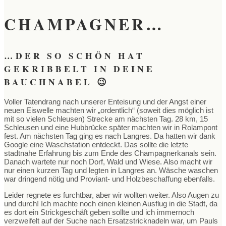
CHAMPAGNER…
…DER SO SCHÖN HAT
GEKRIBBELT IN DEINE
BAUCHNABEL 😉
Voller Tatendrang nach unserer Enteisung und der Angst einer
neuen Eiswelle machten wir „ordentlich“ (soweit dies möglich ist
mit so vielen Schleusen) Strecke am nächsten Tag. 28 km, 15
Schleusen und eine Hubbrücke später machten wir in Rolampont
fest. Am nächsten Tag ging es nach Langres. Da hatten wir dank
Google eine Waschstation entdeckt. Das sollte die letzte
stadtnahe Erfahrung bis zum Ende des Champagnerkanals sein.
Danach wartete nur noch Dorf, Wald und Wiese. Also macht wir
nur einen kurzen Tag und legten in Langres an. Wäsche waschen
war dringend nötig und Proviant- und Holzbeschaffung ebenfalls.
Leider regnete es furchtbar, aber wir wollten weiter. Also Augen zu
und durch! Ich machte noch einen kleinen Ausflug in die Stadt, da
es dort ein Strickgeschäft geben sollte und ich immernoch
verzweifelt auf der Suche nach Ersatzstricknadeln war, um Pauls