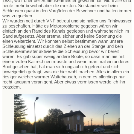
1881, wo früher der Schleusenmeister gewohnt hat. Nicht alle sind
heute mehr bewohnt aber die meisten. So standen wir beim
Schleusen quasi in den Vorgärten der Bewohner und hatten immer
was zu gucken.
Wir wurden nett durch VNF betreut und sie halfen uns Trinkwasser
zu beschaffen. Hätte es Motorprobleme gegeben wären wir
einfach an den Rand des Kanals getrieben und wahrscheinlich im
Sand aufgesetzt. Aber erstmal sicher und keine Strömung die
einen weiterzieht. Wir konnten selbst bestimmen wann unsere
Schleusung einsetzt durch das Ziehen an der Stange und kein
Schleusenmeister aktivierte die Schleusung bevor wir bereit
waren. Es gab super wenig andere Boote, so dass man nie mit
einem vollen Kai rechnen musste und wenn man mal ein anderes
Boot gesehen hat, hat man sich unglaublich gefreut und sich
unweigerlich gefragt, was die hier wohl machen. Alles in allem ein
riesiger weicher warmer Wattebausch, in dem es allerdings nur
recht langsam voran geht. Aber etwas vermissen werde ich ihn
trotzdem.