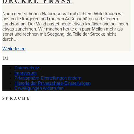
DECKEL FRASS
Nach dem schönen Naturreservat mit dichtem Wald trauen wir
uns in die kargeren und raueren Außenschären und steuern
Landsort an. Der Wind pustet heute etwas kräftiger und soll noch
etwas zunehmen. Wir machen heute ein paar Meilen mehr als
sonst und rechnen mit Seegang, da Teile der Strecke nicht
durch…
Weiterlesen
1/1
Datenschutz
Impressum
Privatsphäre-Einstellungen ändern
Historie der Privatsphäre-Einstellungen
Einwilligungen widerrufen
SPRACHE