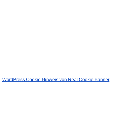
Wir senden keinen Spam! Erfahre mehr in unserer
Datenschutzerklärung
.
WordPress Cookie Hinweis von Real Cookie Banner