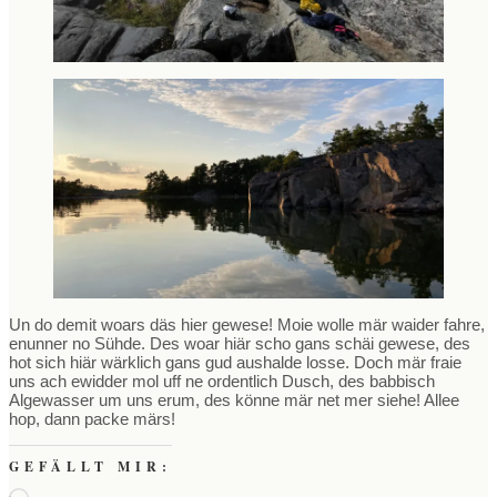
Un do demit woars däs hier gewese! Moie wolle mär waider fahre,
enunner no Sühde. Des woar hiär scho gans schäi gewese, des
hot sich hiär wärklich gans gud aushalde losse. Doch mär fraie
uns ach ewidder mol uff ne ordentlich Dusch, des babbisch
Algewasser um uns erum, des könne mär net mer siehe! Allee
hop, dann packe märs!
GEFÄLLT MIR:
Wird