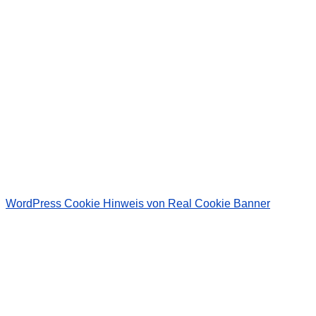
Wir senden keinen Spam! Erfahre mehr in unserer
Datenschutzerklärung
.
WordPress Cookie Hinweis von Real Cookie Banner