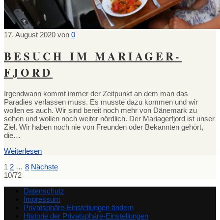
17. August 2020
von
0
BESUCH IM MARIAGER-
FJORD
Irgendwann kommt immer der Zeitpunkt an dem man das
Paradies verlassen muss. Es musste dazu kommen und wir
wollen es auch. Wir sind bereit noch mehr von Dänemark zu
sehen und wollen noch weiter nördlich. Der Mariagerfjord ist unser
Ziel. Wir haben noch nie von Freunden oder Bekannten gehört,
die…
Weiterlesen
SEITENNUMMERIERUNG
1
2
…
8
Nächste
10/72
DER
Datenschutz
BEITRÄGE
Impressum
Privatsphäre-Einstellungen ändern
Historie der Privatsphäre-Einstellungen