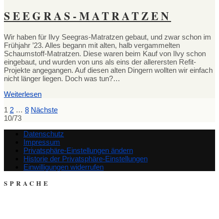
SEEGRAS-MATRATZEN
Wir haben für Ilvy Seegras-Matratzen gebaut, und zwar schon im
Frühjahr ’23. Alles begann mit alten, halb vergammelten
Schaumstoff-Matratzen. Diese waren beim Kauf von Ilvy schon
eingebaut, und wurden von uns als eins der allerersten Refit-
Projekte angegangen. Auf diesen alten Dingern wollten wir einfach
nicht länger liegen. Doch was tun?…
Weiterlesen
SEITENNUMMERIERUNG
1
2
…
8
Nächste
10/73
DER
Datenschutz
BEITRÄGE
Impressum
Privatsphäre-Einstellungen ändern
Historie der Privatsphäre-Einstellungen
Einwilligungen widerrufen
SPRACHE