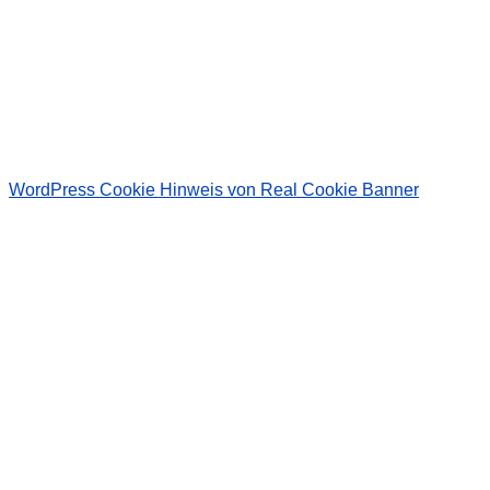
Wir senden keinen Spam! Erfahre mehr in unserer
Datenschutzerklärung
.
WordPress Cookie Hinweis von Real Cookie Banner